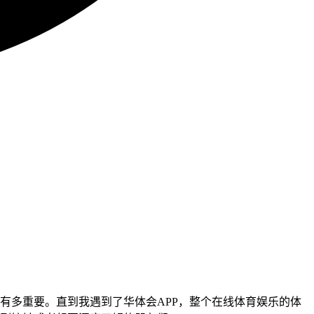
有多重要。直到我遇到了华体会APP，整个在线体育娱乐的体