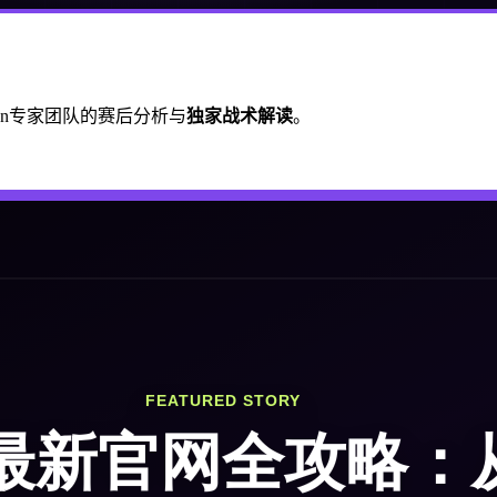
Ban专家团队的赛后分析与
独家战术解读
。