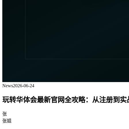
News
2026-06-24
玩转华体会最新官网全攻略：从注册到实
张
张姐