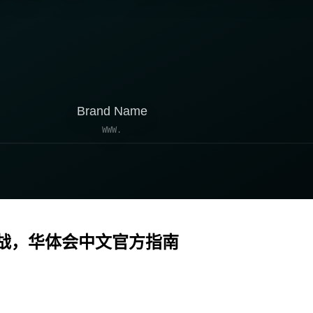
战，华体会中文官方指南