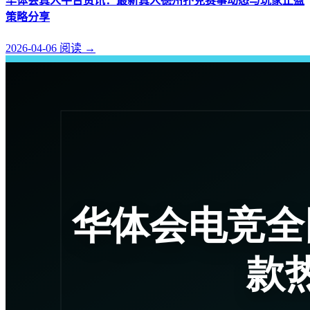
华体会真人平台资讯：最新真人德州扑克赛事动态与玩家止盈
策略分享
2026-04-06
阅读
→