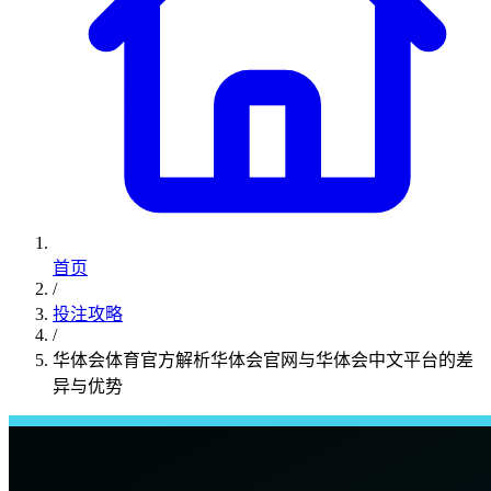
首页
/
投注攻略
/
华体会体育官方解析华体会官网与华体会中文平台的差
异与优势