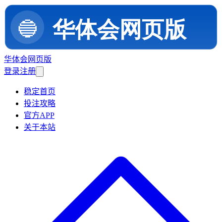
华体会网页版
登录
注册
稳定首页
投注攻略
官方APP
关于本站