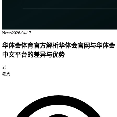
News
2026-04-17
华体会体育官方解析华体会官网与华体会
中文平台的差异与优势
老
老周