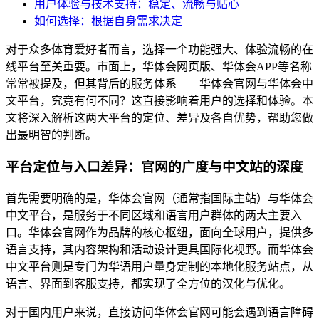
用户体验与技术支持：稳定、流畅与贴心
如何选择：根据自身需求决定
对于众多体育爱好者而言，选择一个功能强大、体验流畅的在
线平台至关重要。市面上，华体会网页版、华体会APP等名称
常常被提及，但其背后的服务体系——华体会官网与华体会中
文平台，究竟有何不同？这直接影响着用户的选择和体验。本
文将深入解析这两大平台的定位、差异及各自优势，帮助您做
出最明智的判断。
平台定位与入口差异：官网的广度与中文站的深度
首先需要明确的是，华体会官网（通常指国际主站）与华体会
中文平台，是服务于不同区域和语言用户群体的两大主要入
口。华体会官网作为品牌的核心枢纽，面向全球用户，提供多
语言支持，其内容架构和活动设计更具国际化视野。而华体会
中文平台则是专门为华语用户量身定制的本地化服务站点，从
语言、界面到客服支持，都实现了全方位的汉化与优化。
对于国内用户来说，直接访问华体会官网可能会遇到语言障碍