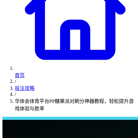
首页
/
投注攻略
/
华体会体育平台PP糖果派对刷分神器教程，轻松提升游
戏体验与胜率