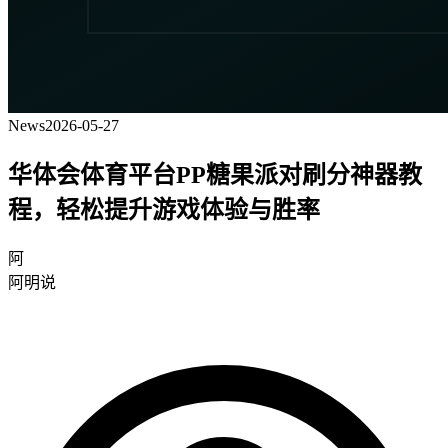
News
2026-05-27
华体会体育平台PP糖果派对刷分神器教
程，轻松提升游戏体验与胜率
阿
阿明说