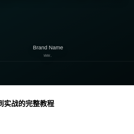
网到实战的完整教程